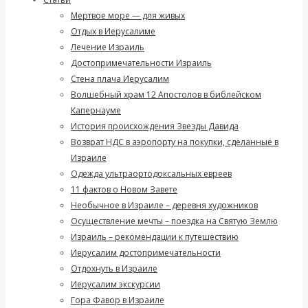
Мертвое море — для живых
Отдых в Иерусалиме
Лечение Израиль
Достопримечательности Израиль
Стена плача Иерусалим
Волшебный храм 12 Апостолов в библейском
Капернауме
История происхождения Звезды Давида
Возврат НДС в аэропорту на покупки, сделанные в
Израиле
Одежда ультраортодоксальных евреев
11 фактов о Новом Завете
Необычное в Израиле – деревня художников
Осуществление мечты – поездка на Святую Землю
Израиль – рекомендации к путешествию
Иерусалим достопримечательности
Отдохнуть в Израиле
Иерусалим экскурсии
Гора Фавор в Израиле