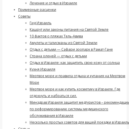
Лечение и отдых в Израиле
Примерные расценки
Советы
Гид Израиль
Кашрут или законы питания на Святой Земле
10 фактов о пляжах Тель-Авива
Амулеты и талисманы из Святой Земли
Отдых с детьми — Сафари зоопарк в Рамат-Гане
Страна оленей — отдых с детьми
Отдых в Израиле: как защитить свою кожу от солнца
Кухня Израиля
Мертвое море и правила отдыха и купания на Мертвом
Море
Мертвое море и как купить косметику в Израиле. Где
отдохнуть и набраться сил.
Минздрав Израиля защитит медтуристов – рекомендаци
по реформированию системы медицинского
обслуживания в Израиле
Несколько простых советов для вашей поездки в Израиль
Статьи