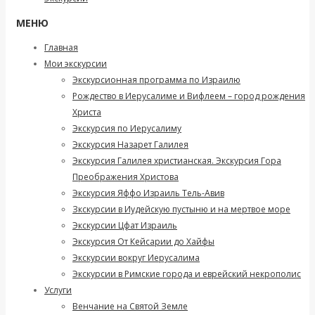
МЕНЮ
Главная
Мои экскурсии
Экскурсионная программа по Израилю
Рождество в Иерусалиме и Вифлеем – город рождения
Христа
Экскурсия по Иерусалиму
Экскурсия Назарет Галилея
Экскурсия Галилея христианская. Экскурсия Гора
Преображения Христова
Экскурсия Яффо Израиль Тель-Авив
Зкскурсии в Иудейскую пустыню и на мертвое море
Экскурсии Цфат Израиль
Экскурсия От Кейсарии до Хайфы
Экскурсии вокруг Иерусалима
Экскурсии в Римские города и еврейский некрополис
Услуги
Венчание на Святой Земле