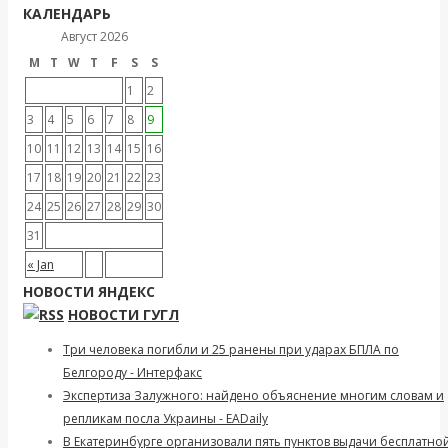
КАЛЕНДАРЬ
Август 2026
M
T
W
T
F
S
S
1
2
3
4
5
6
7
8
9
10
11
12
13
14
15
16
17
18
19
20
21
22
23
24
25
26
27
28
29
30
31
« Jan
НОВОСТИ ЯНДЕКС
НОВОСТИ ГУГЛ
Три человека погибли и 25 ранены при ударах БПЛА по
Белгороду - Интерфакс
Экспертиза Залужного: найдено объяснение многим словам и
репликам посла Украины - EADaily
В Екатеринбурге организовали пять пунктов выдачи бесплатно