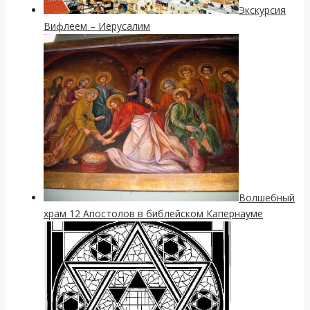
Экскурсия
Вифлеем – Иерусалим
Волшебный
храм 12 Апостолов в библейском Капернауме