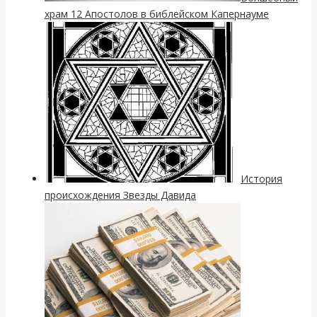
храм 12 Апостолов в библейском Капернауме
История
происхождения Звезды Давида