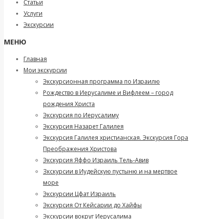
Статьи
Услуги
Экскурсии
МЕНЮ
Главная
Мои экскурсии
Экскурсионная программа по Израилю
Рождество в Иерусалиме и Вифлеем – город
рождения Христа
Экскурсия по Иерусалиму
Экскурсия Назарет Галилея
Экскурсия Галилея христианская. Экскурсия Гора
Преображения Христова
Экскурсия Яффо Израиль Тель-Авив
Зкскурсии в Иудейскую пустыню и на мертвое
море
Экскурсии Цфат Израиль
Экскурсия От Кейсарии до Хайфы
Экскурсии вокруг Иерусалима