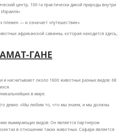
ический центр, 100 га практически дикой природы внутри
 Израиля»
х племен — и означает «путешествие».
ивотных африканской саванны, которая находится здесь,
РАМАТ-ГАНЕ
ли и насчитывают около 1600 животных разных видов: 68
ихся.
уникальнейших в мире.
го девиз: «Мы любим то, что мы знаем, и мы должны
ению вымирающих видов. Он является партнером
роектах в отношении таких животных. Сафари является