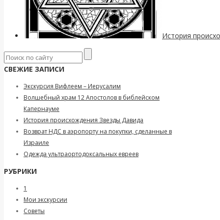
История происх
СВЕЖИЕ ЗАПИСИ
Экскурсия Вифлеем – Иерусалим
Волшебный храм 12 Апостолов в библейском
Капернауме
История происхождения Звезды Давида
Возврат НДС в аэропорту на покупки, сделанные в
Израиле
Одежда ультраортодоксальных евреев
РУБРИКИ
1
Мои экскурсии
Советы