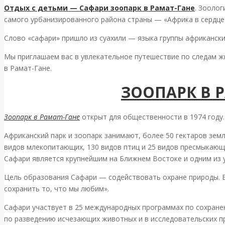
Отдых с детьми — Сафари зоопарк в Рамат-Гане
. Зоолог
самого урбанизированного района страны — «Африка в сердце
Слово «сафари» пришло из суахили — языка группы африкански
Мы приглашаем вас в увлекательное путешествие по следам ж
в Рамат-Гане.
ЗООПАРК В 
Зоопарк в Рамат-Гане
открыт для общественности в 1974 году.
Африканский парк и зоопарк занимают, более 50 гектаров зем
видов млекопитающих, 130 видов птиц и 25 видов пресмыкающ
Сафари является крупнейшим на Ближнем Востоке и одним из 
Цель образования Сафари — содействовать охране природы. Е
сохранить то, что мы любим».
Сафари участвует в 25 международных программах по сохран
по разведению исчезающих животных и в исследовательских п