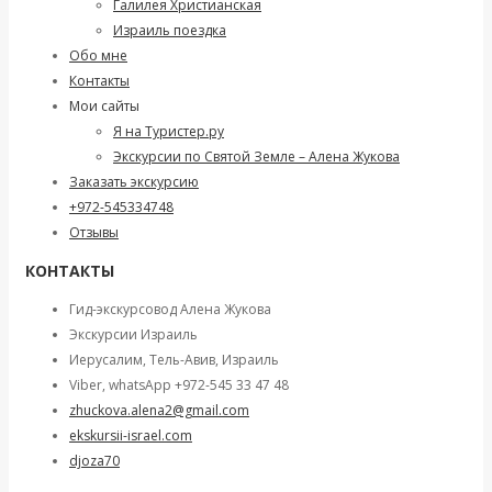
Галилея Христианская
Израиль поездка
Обо мне
Контакты
Мои сайты
Я на Туристер.ру
Экскурсии по Святой Земле – Алена Жукова
Заказать экскурсию
+972-545334748
Отзывы
КОНТАКТЫ
Гид-экскурсовод Алена Жукова
Экскурсии Израиль
Иерусалим, Тель-Авив, Израиль
Viber, whatsApp +972-545 33 47 48
zhuckova.alena2@gmail.com
ekskursii-israel.com
djoza70