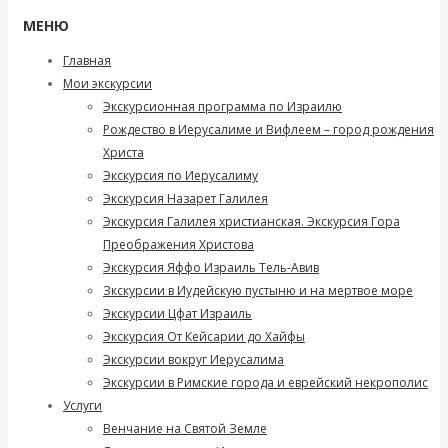
МЕНЮ
Главная
Мои экскурсии
Экскурсионная программа по Израилю
Рождество в Иерусалиме и Вифлеем – город рождения
Христа
Экскурсия по Иерусалиму
Экскурсия Назарет Галилея
Экскурсия Галилея христианская. Экскурсия Гора
Преображения Христова
Экскурсия Яффо Израиль Тель-Авив
Зкскурсии в Иудейскую пустыню и на мертвое море
Экскурсии Цфат Израиль
Экскурсия От Кейсарии до Хайфы
Экскурсии вокруг Иерусалима
Экскурсии в Римские города и еврейский некрополис
Услуги
Венчание на Святой Земле