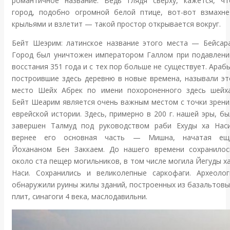
романтичное название. Ведь глядя сверху, кажется, чт
город, подобно огромной белой птице, вот-вот взмахне
крыльями и взлетит — такой простор открывается вокруг.
Бейт Шеэрим: латинское название этого места — Бейсара
Город был уничтожен императором Галлом при подавлени
восстания 351 года и с тех пор больше не существует. Арабы
построившие здесь деревню в новые времена, называли эт
место Шейх Абрек по имени похороненного здесь шейха
Бейт Шеарим является очень важным местом с точки зрени
еврейской истории. Здесь, примерно в 200 г. нашей эры, бы
завершен Талмуд под руководством раби Ехуды ха Наси
вернее его основная часть — Мишна, начатая ещ
Йохананом Бен Заккаем. До нашего времени сохранилос
около ста пещер могильников, в том числе могила Йегуды ха
Наси. Сохранились и великолепные саркофаги. Археолог
обнаружили руины жилы зданий, построенных из базальтовы
плит, синагоги 4 века, маслодавильни.