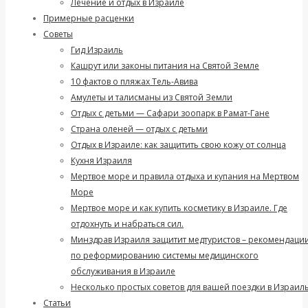
Лечение и отдых в Израиле
Примерные расценки
Советы
Гид Израиль
Кашрут или законы питания на Святой Земле
10 фактов о пляжах Тель-Авива
Амулеты и талисманы из Святой Земли
Отдых с детьми — Сафари зоопарк в Рамат-Гане
Страна оленей — отдых с детьми
Отдых в Израиле: как защитить свою кожу от солнца
Кухня Израиля
Мертвое море и правила отдыха и купания на Мертвом
Море
Мертвое море и как купить косметику в Израиле. Где
отдохнуть и набраться сил.
Минздрав Израиля защитит медтуристов – рекомендаци
по реформированию системы медицинского
обслуживания в Израиле
Несколько простых советов для вашей поездки в Израиль
Статьи