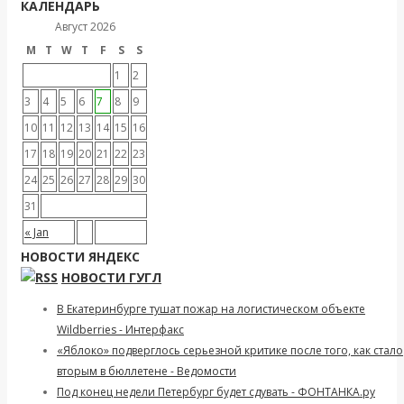
КАЛЕНДАРЬ
Август 2026
M
T
W
T
F
S
S
1
2
3
4
5
6
7
8
9
10
11
12
13
14
15
16
17
18
19
20
21
22
23
24
25
26
27
28
29
30
31
« Jan
НОВОСТИ ЯНДЕКС
НОВОСТИ ГУГЛ
В Екатеринбурге тушат пожар на логистическом объекте
Wildberries - Интерфакс
«Яблоко» подверглось серьезной критике после того, как стало
вторым в бюллетене - Ведомости
Под конец недели Петербург будет сдувать - ФОНТАНКА.ру