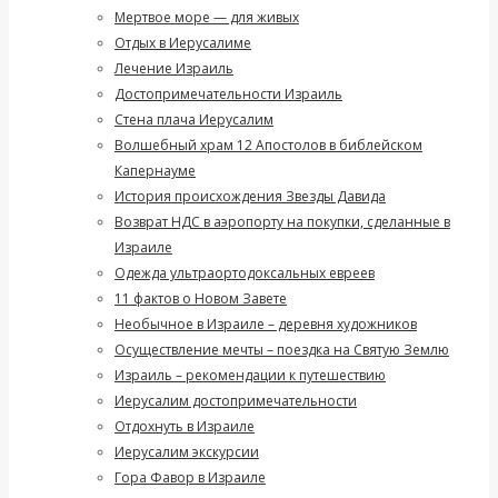
Мертвое море — для живых
Отдых в Иерусалиме
Лечение Израиль
Достопримечательности Израиль
Стена плача Иерусалим
Волшебный храм 12 Апостолов в библейском
Капернауме
История происхождения Звезды Давида
Возврат НДС в аэропорту на покупки, сделанные в
Израиле
Одежда ультраортодоксальных евреев
11 фактов о Новом Завете
Необычное в Израиле – деревня художников
Осуществление мечты – поездка на Святую Землю
Израиль – рекомендации к путешествию
Иерусалим достопримечательности
Отдохнуть в Израиле
Иерусалим экскурсии
Гора Фавор в Израиле