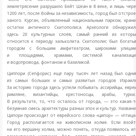
землетрясение разрушило Бейт Шеан в 8 веке, и лишь чере
1200 лет, после Войны за независимость, город был отстрое
заного. Курган, объявленный национальным парком, храни
остатки античного Скитополиса. Археологи обнаружил
здесь 20 культурных слоёв, самый ранний из которы
относится к периоду хальколита. Скитополис был богаты
городом с большим амфитеатром, широкими улицам
и площадями, храмами, системой канализаци
и водопровода, фонтаном и базиликой.
Циппори (Сепфорис) ещё пару тысяч лет назад был одни
из самых больших и самых развитых городов Израиля
За историю города здесь успели побывать ассирийцы, евреи
римляне, византийцы, крестоносцы, арабы, турки
В результате, то, что осталось от города, — это какая-т
безумная смесь архитектуры разных эпох и культур. Названи
Ципори происходит от еврейского слова «ципор» — «птица»
Город располагается на живописном холме. Если взойт
на его вершину холма, можно понять, откуда появилось ег