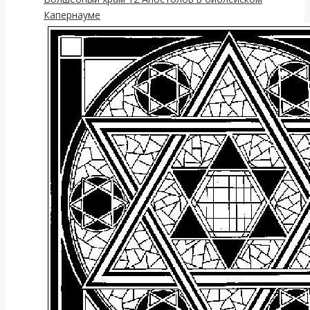
Капернауме