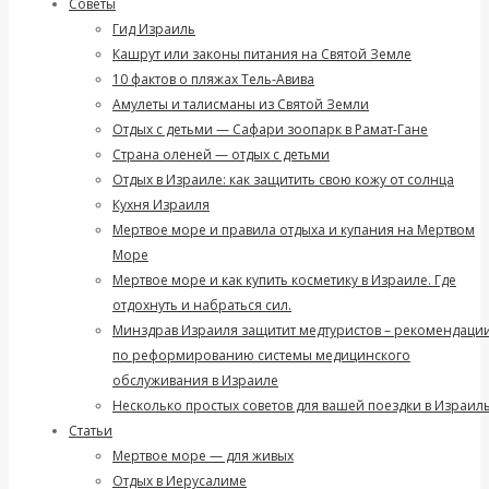
Советы
Гид Израиль
Кашрут или законы питания на Святой Земле
10 фактов о пляжах Тель-Авива
Амулеты и талисманы из Святой Земли
Отдых с детьми — Сафари зоопарк в Рамат-Гане
Страна оленей — отдых с детьми
Отдых в Израиле: как защитить свою кожу от солнца
Кухня Израиля
Мертвое море и правила отдыха и купания на Мертвом
Море
Мертвое море и как купить косметику в Израиле. Где
отдохнуть и набраться сил.
Минздрав Израиля защитит медтуристов – рекомендаци
по реформированию системы медицинского
обслуживания в Израиле
Несколько простых советов для вашей поездки в Израиль
Статьи
Мертвое море — для живых
Отдых в Иерусалиме