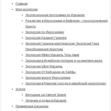
Главная
Мои экскурсии
Экскурсионная программа по Израилю
Рождество в Иерусалиме и Вифлеем – город рождения
Христа
Экскурсия по Иерусалиму
Экскурсия Назарет Галилея
Экскурсия Галилея христианская. Экскурсия Гора
Преображения Христова
Экскурсия Яффо Израиль Тель-Авив
Зкскурсии в Иудейскую пустыню и на мертвое море
Экскурсии Цфат Израиль
Экскурсия От Кейсарии до Хайфы
Экскурсии вокруг Иерусалима
Экскурсии в Римские города и еврейский некрополис
Услуги
Венчание на Святой Земле
Лечение и отдых в Израиле
Примерные расценки