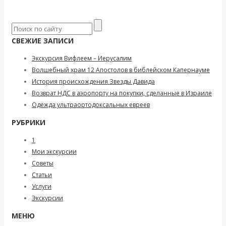
СВЕЖИЕ ЗАПИСИ
Экскурсия Вифлеем – Иерусалим
Волшебный храм 12 Апостолов в библейском Капернауме
История происхождения Звезды Давида
Возврат НДС в аэропорту на покупки, сделанные в Израиле
Одежда ультраортодоксальных евреев
РУБРИКИ
1
Мои экскурсии
Советы
Статьи
Услуги
Экскурсии
МЕНЮ