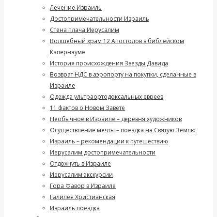
Лечение Израиль
Достопримечательности Израиль
Стена плача Иерусалим
Волшебный храм 12 Апостолов в библейском
Капернауме
История происхождения Звезды Давида
Возврат НДС в аэропорту на покупки, сделанные в
Израиле
Одежда ультраортодоксальных евреев
11 фактов о Новом Завете
Необычное в Израиле – деревня художников
Осуществление мечты – поездка на Святую Землю
Израиль – рекомендации к путешествию
Иерусалим достопримечательности
Отдохнуть в Израиле
Иерусалим экскурсии
Гора Фавор в Израиле
Галилея Христианская
Израиль поездка