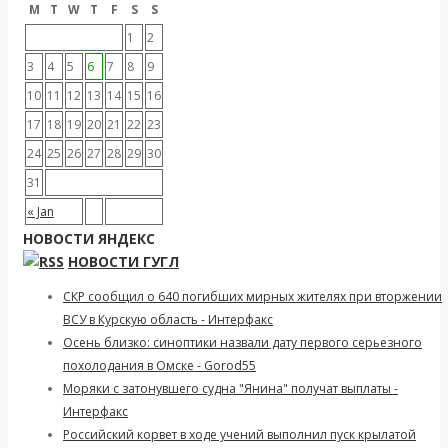
M
T
W
T
F
S
S
1
2
3
4
5
6
7
8
9
10
11
12
13
14
15
16
17
18
19
20
21
22
23
24
25
26
27
28
29
30
31
« Jan
НОВОСТИ ЯНДЕКС
НОВОСТИ ГУГЛ
СКР сообщил о 640 погибших мирных жителях при вторжении
ВСУ в Курскую область - Интерфакс
Осень близко: синоптики назвали дату первого серьезного
похолодания в Омске - Gorod55
Моряки с затонувшего судна "Янина" получат выплаты -
Интерфакс
Российский корвет в ходе учений выполнил пуск крылатой